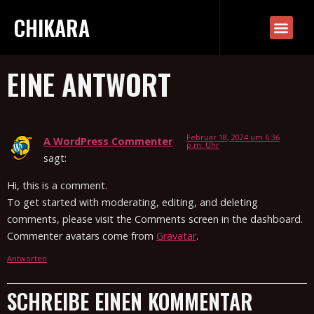
CHIKARA
Welcome to WordPress. This is your first post. Edit or
delete it, then start writing!
EINE ANTWORT
Februar 18, 2024 um 6:36
A WordPress Commenter
p.m. Uhr
sagt:
Hi, this is a comment.
To get started with moderating, editing, and deleting
comments, please visit the Comments screen in the dashboard.
Commenter avatars come from
Gravatar
.
Antworten
SCHREIBE EINEN KOMMENTAR